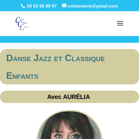
06 62 56 80 97
cclstemarie@gmail.com
Warning
: Constant WP_CRON_LOCK_TIMEOUT already defined in
/htdocs/wp-config.php
on line
95
Danse Jazz et Classique
Enfants
Avec AURÉLIA